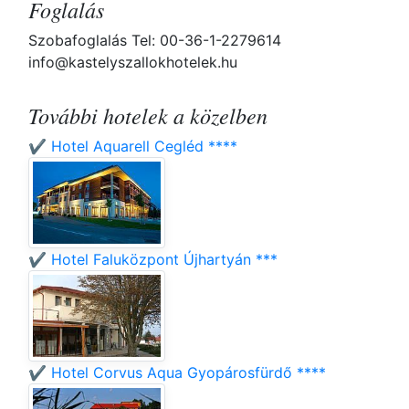
Foglalás
Szobafoglalás Tel: 00-36-1-2279614
info@kastelyszallokhotelek.hu
További hotelek a közelben
✔️ Hotel Aquarell Cegléd ****
✔️ Hotel Faluközpont Újhartyán ***
✔️ Hotel Corvus Aqua Gyopárosfürdő ****