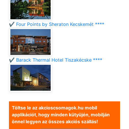
✔️ Four Points by Sheraton Kecskemét ****
✔️ Barack Thermal Hotel Tiszakécske ****
Töltse le az akcioscsomagok.hu mobil
applikációt, hogy minden kütyüjén, mobilján
önnel legyen az összes akciós szállás!