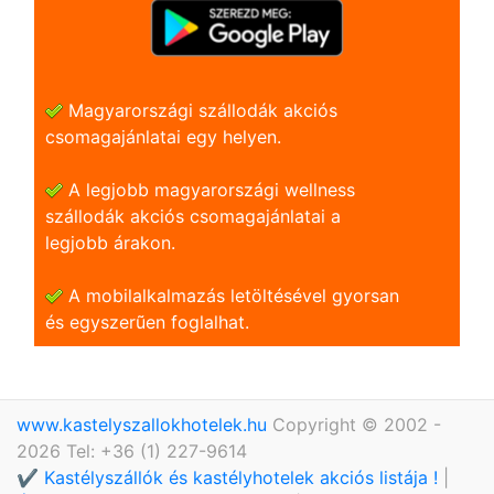
Magyarországi szállodák akciós
csomagajánlatai egy helyen.
A legjobb magyarországi wellness
szállodák akciós csomagajánlatai a
legjobb árakon.
A mobilalkalmazás letöltésével gyorsan
és egyszerũen foglalhat.
www.kastelyszallokhotelek.hu
Copyright © 2002 -
2026 Tel: +36 (1) 227-9614
✔️ Kastélyszállók és kastélyhotelek akciós listája !
|