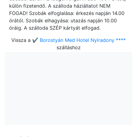
külön fizetendő. A szálloda háziállatot NEM
FOGAD! Szobák elfoglalása: érkezés napján 14.00
órától. Szobák elhagyása: utazás napján 10.00
óráig. A szálloda SZÉP kártyát elfogad.
Vissza a
✔️ Borostyán Med Hotel Nyíradony ****
szálláshoz