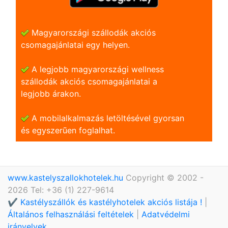
Magyarországi szállodák akciós
csomagajánlatai egy helyen.
A legjobb magyarországi wellness
szállodák akciós csomagajánlatai a
legjobb árakon.
A mobilalkalmazás letöltésével gyorsan
és egyszerũen foglalhat.
www.kastelyszallokhotelek.hu
Copyright © 2002 -
2026 Tel: +36 (1) 227-9614
✔️ Kastélyszállók és kastélyhotelek akciós listája !
|
Általános felhasználási feltételek
|
Adatvédelmi
irányelvek