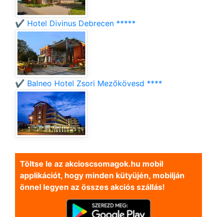
✔️ Hotel Divinus Debrecen *****
✔️ Balneo Hotel Zsori Mezőkövesd ****
Töltse le az akcioscsomagok.hu mobil
applikációt, hogy minden kütyüjén, mobilján
önnel legyen az összes akciós szállás!