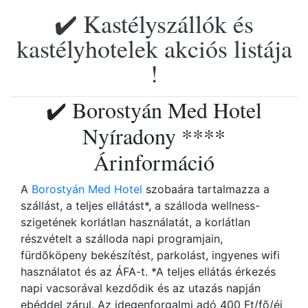
✔️ Kastélyszállók és
kastélyhotelek akciós listája
!
✔️ Borostyán Med Hotel
Nyíradony ****
Árinformáció
A
Borostyán Med Hotel
szobaára tartalmazza a
szállást, a teljes ellátást*, a szálloda wellness-
szigetének korlátlan használatát, a korlátlan
részvételt a szálloda napi programjain,
fürdõköpeny bekészítést, parkolást, ingyenes wifi
használatot és az ÁFA-t. *A teljes ellátás érkezés
napi vacsorával kezdődik és az utazás napján
ebéddel zárul. Az idegenforgalmi adó 400 Ft/fõ/éj