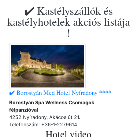
✔️ Kastélyszállók és
kastélyhotelek akciós listája
!
✔️ Borostyán Med Hotel Nyíradony ****
Borostyán Spa Wellness Csomagok
félpanzióval
4252 Nyíradony, Akácos út 21.
Telefonszám: +36-1-2279614
Hotel video