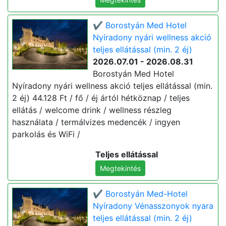
✔️ Borostyán Med Hotel
Nyíradony nyári wellness akció
teljes ellátással (min. 2 éj)
2026.07.01 - 2026.08.31
Borostyán Med Hotel
Nyíradony nyári wellness akció teljes ellátással (min.
2 éj) 44.128 Ft / fő / éj ártól hétköznap / teljes
ellátás / welcome drink / wellness részleg
használata / termálvizes medencék / ingyen
parkolás és WiFi /
Teljes ellátással
Megtekintés
✔️ Borostyán Med-Hotel
Nyíradony Vénasszonyok nyara
teljes ellátással (min. 2 éj)