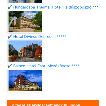
✔️ Hungarospa Thermal Hotel Hajdúszoboszló ***
✔️ Hotel Divinus Debrecen *****
✔️ Balneo Hotel Zsori Mezőkövesd ****
Töltse le az akcioscsomagok.hu mobil