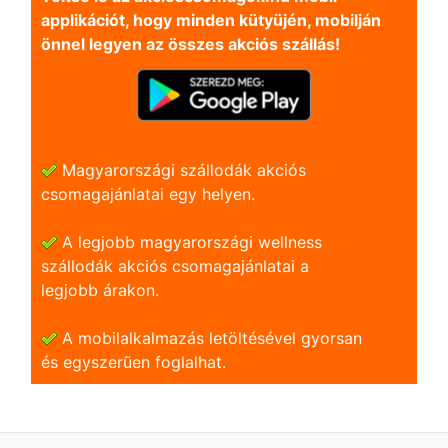
applikációt, hogy minden kütyüjén, mobilján
önnel legyen az összes akciós szállás!
Magyarországi szállodák akciós
csomagajánlatai egy helyen.
A legjobb magyarországi wellness
szállodák akciós csomagajánlatai a
legjobb árakon.
A mobilalkalmazás letöltésével gyorsan
és egyszerũen foglalhat.