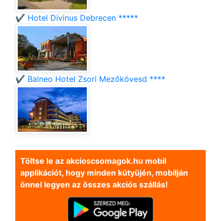
✔️ Hotel Divinus Debrecen *****
✔️ Balneo Hotel Zsori Mezőkövesd ****
Töltse le az akcioscsomagok.hu mobil
applikációt, hogy minden kütyüjén, mobilján
önnel legyen az összes akciós szállás!