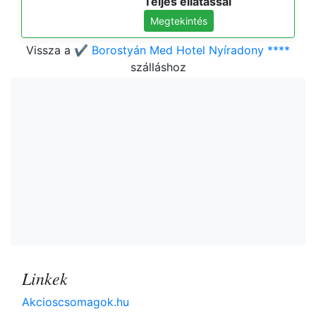
Teljes ellátással
Megtekintés
Vissza a
✔️ Borostyán Med Hotel Nyíradony ****
szálláshoz
Linkek
Akcioscsomagok.hu