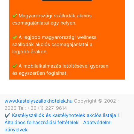
Magyarországi szállodák akciós
csomagajánlatai egy helyen.
A legjobb magyarországi wellness
szállodák akciós csomagajánlatai a
legjobb árakon.
A mobilalkalmazás letöltésével gyorsan
és egyszerũen foglalhat.
www.kastelyszallokhotelek.hu
Copyright © 2002 -
2026 Tel: +36 (1) 227-9614
✔️ Kastélyszállók és kastélyhotelek akciós listája !
|
Általános felhasználási feltételek
|
Adatvédelmi
irányelvek