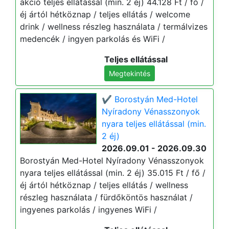
akció teljes ellátással (min. 2 éj) 44.128 Ft / fő /
éj ártól hétköznap / teljes ellátás / welcome
drink / wellness részleg használata / termálvizes
medencék / ingyen parkolás és WiFi /
Teljes ellátással
Megtekintés
✔️ Borostyán Med-Hotel
Nyíradony Vénasszonyok
nyara teljes ellátással (min.
2 éj)
2026.09.01 - 2026.09.30
Borostyán Med-Hotel Nyíradony Vénasszonyok
nyara teljes ellátással (min. 2 éj) 35.015 Ft / fő /
éj ártól hétköznap / teljes ellátás / wellness
részleg használata / fürdőköntös használat /
ingyenes parkolás / ingyenes WiFi /