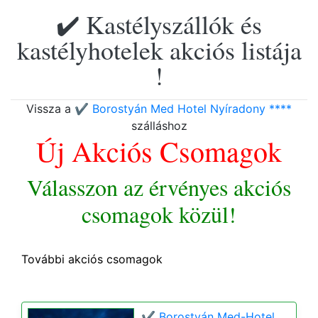
✔️ Kastélyszállók és
kastélyhotelek akciós listája
!
Vissza a
✔️ Borostyán Med Hotel Nyíradony ****
szálláshoz
Új Akciós Csomagok
Válasszon az érvényes akciós
csomagok közül!
További akciós csomagok
✔️ Borostyán Med-Hotel