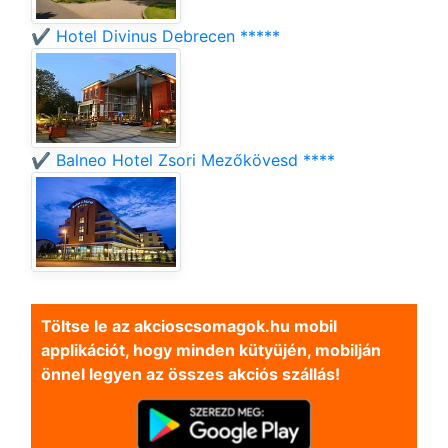
✔️ Hotel Divinus Debrecen *****
✔️ Balneo Hotel Zsori Mezőkövesd ****
Töltse le az akcioscsomagok.hu mobil
applikációt, hogy minden kütyüjén, mobilján
önnel legyen az összes akciós szállás!