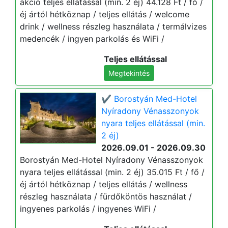
akció teljes ellátással (min. 2 éj) 44.128 Ft / fő /
éj ártól hétköznap / teljes ellátás / welcome
drink / wellness részleg használata / termálvizes
medencék / ingyen parkolás és WiFi /
Teljes ellátással
Megtekintés
✔️ Borostyán Med-Hotel
Nyíradony Vénasszonyok
nyara teljes ellátással (min.
2 éj)
2026.09.01 - 2026.09.30
Borostyán Med-Hotel Nyíradony Vénasszonyok
nyara teljes ellátással (min. 2 éj) 35.015 Ft / fő /
éj ártól hétköznap / teljes ellátás / wellness
részleg használata / fürdőköntös használat /
ingyenes parkolás / ingyenes WiFi /