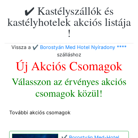
✔️ Kastélyszállók és
kastélyhotelek akciós listája
!
Vissza a
✔️ Borostyán Med Hotel Nyíradony ****
szálláshoz
Új Akciós Csomagok
Válasszon az érvényes akciós
csomagok közül!
További akciós csomagok
✔️ Borostyán Med-Hotel