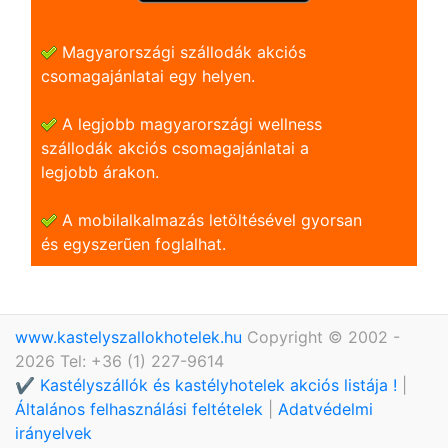
Magyarországi szállodák akciós
csomagajánlatai egy helyen.
A legjobb magyarországi wellness
szállodák akciós csomagajánlatai a
legjobb árakon.
A mobilalkalmazás letöltésével gyorsan
és egyszerũen foglalhat.
www.kastelyszallokhotelek.hu
Copyright © 2002 -
2026 Tel: +36 (1) 227-9614
✔️ Kastélyszállók és kastélyhotelek akciós listája !
|
Általános felhasználási feltételek
|
Adatvédelmi
irányelvek