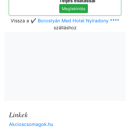
Teljes ellátással
Megtekintés
Vissza a
✔️ Borostyán Med Hotel Nyíradony ****
szálláshoz
Linkek
Akcioscsomagok.hu