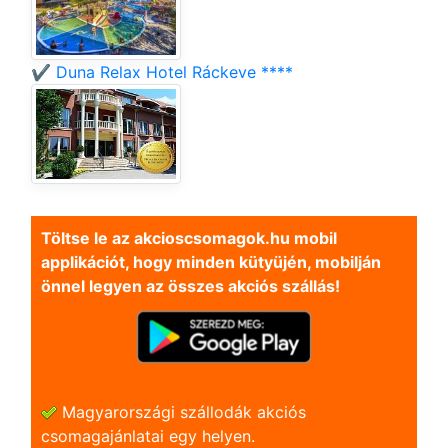
✔️ Duna Relax Hotel Ráckeve ****
Töltse le az akcioscsomagok.hu mobil
applikációt, hogy minden kütyüjén, mobilján
önnel legyen az összes akciós szállás!
Magyarországi szállodák akciós
csomagajánlatai egy helyen.