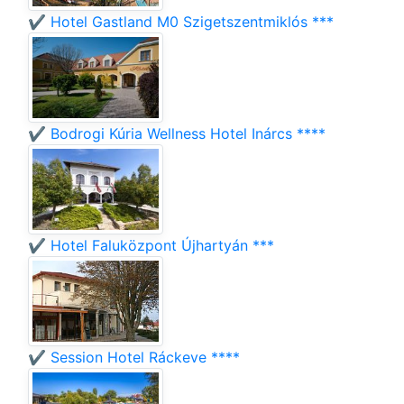
✔️ Hotel Gastland M0 Szigetszentmiklós ***
✔️ Bodrogi Kúria Wellness Hotel Inárcs ****
✔️ Hotel Faluközpont Újhartyán ***
✔️ Session Hotel Ráckeve ****