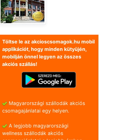
Töltse le az akcioscsomagok.hu mobil
applikációt, hogy minden kütyüjén,
mobilján önnel legyen az összes
akciós szállás!
Magyarországi szállodák akciós
csomagajánlatai egy helyen.
A legjobb magyarországi
wellness szállodák akciós