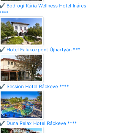
✔️ Bodrogi Kúria Wellness Hotel Inárcs
****
✔️ Hotel Faluközpont Újhartyán ***
✔️ Session Hotel Ráckeve ****
✔️ Duna Relax Hotel Ráckeve ****