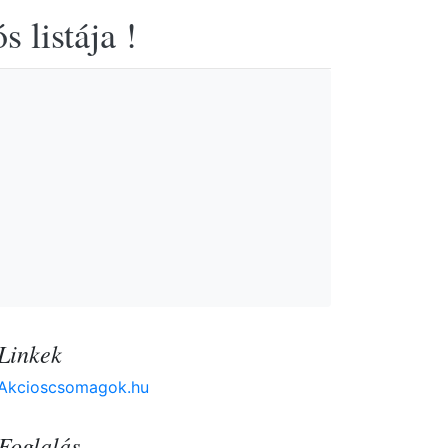
 listája !
Linkek
Akcioscsomagok.hu
Foglalás