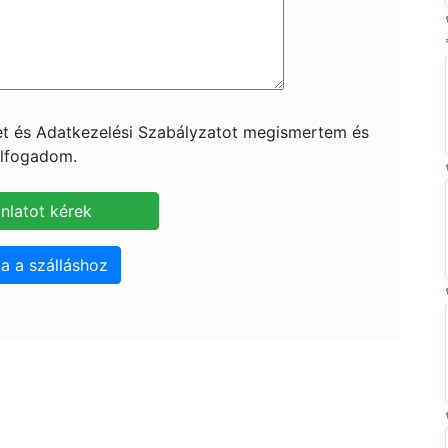
ket és Adatkezelési Szabályzatot megismertem és
lfogadom.
a a szálláshoz