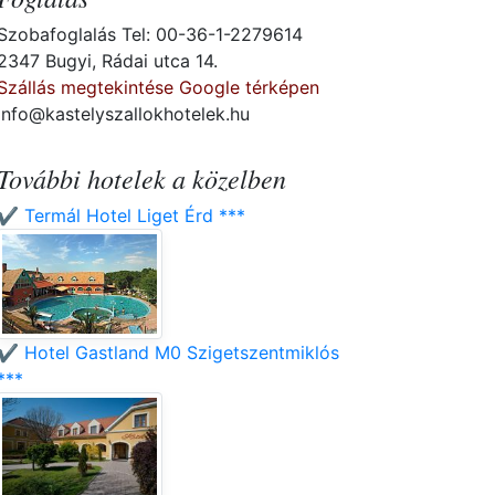
Szobafoglalás Tel: 00-36-1-2279614
2347 Bugyi, Rádai utca 14.
Szállás megtekintése Google térképen
info@kastelyszallokhotelek.hu
További hotelek a közelben
✔️ Termál Hotel Liget Érd ***
✔️ Hotel Gastland M0 Szigetszentmiklós
***