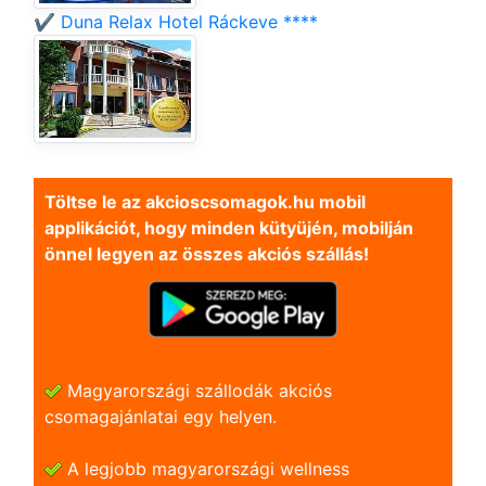
✔️ Duna Relax Hotel Ráckeve ****
Töltse le az akcioscsomagok.hu mobil
applikációt, hogy minden kütyüjén, mobilján
önnel legyen az összes akciós szállás!
Magyarországi szállodák akciós
csomagajánlatai egy helyen.
A legjobb magyarországi wellness