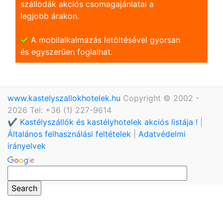
szállodák akciós csomagajánlatai a
legjobb árakon.
A mobilalkalmazás letöltésével gyorsan
és egyszerũen foglalhat.
www.kastelyszallokhotelek.hu
Copyright © 2002 -
2026 Tel: +36 (1) 227-9614
✔️ Kastélyszállók és kastélyhotelek akciós listája !
|
Általános felhasználási feltételek
|
Adatvédelmi
irányelvek