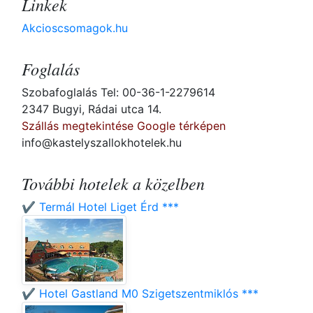
Linkek
Akcioscsomagok.hu
Foglalás
Szobafoglalás Tel: 00-36-1-2279614
2347 Bugyi, Rádai utca 14.
Szállás megtekintése Google térképen
info@kastelyszallokhotelek.hu
További hotelek a közelben
✔️ Termál Hotel Liget Érd ***
✔️ Hotel Gastland M0 Szigetszentmiklós ***