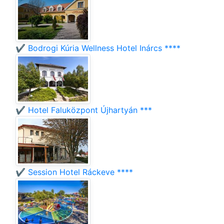
✔️ Bodrogi Kúria Wellness Hotel Inárcs ****
✔️ Hotel Faluközpont Újhartyán ***
✔️ Session Hotel Ráckeve ****