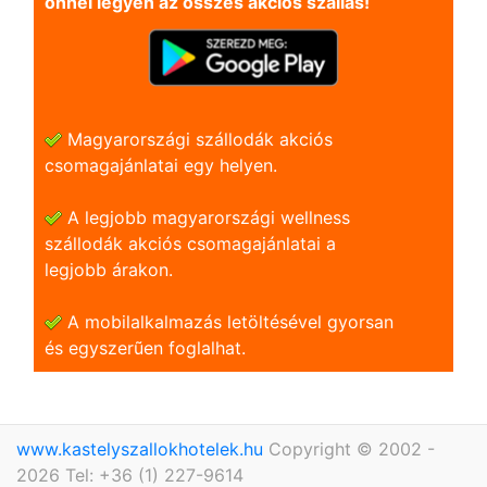
önnel legyen az összes akciós szállás!
Magyarországi szállodák akciós
csomagajánlatai egy helyen.
A legjobb magyarországi wellness
szállodák akciós csomagajánlatai a
legjobb árakon.
A mobilalkalmazás letöltésével gyorsan
és egyszerũen foglalhat.
www.kastelyszallokhotelek.hu
Copyright © 2002 -
2026 Tel: +36 (1) 227-9614