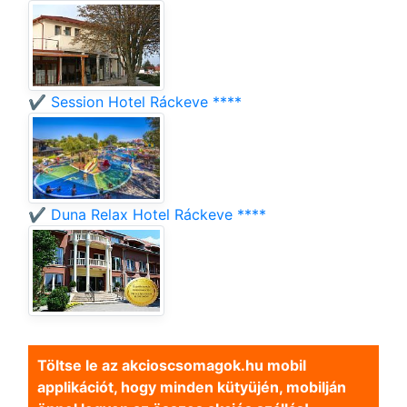
✔️ Session Hotel Ráckeve ****
✔️ Duna Relax Hotel Ráckeve ****
Töltse le az akcioscsomagok.hu mobil
applikációt, hogy minden kütyüjén, mobilján