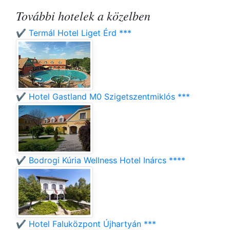
További hotelek a közelben
✔️ Termál Hotel Liget Érd ***
✔️ Hotel Gastland M0 Szigetszentmiklós ***
✔️ Bodrogi Kúria Wellness Hotel Inárcs ****
✔️ Hotel Faluközpont Újhartyán ***