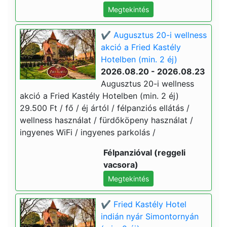
Megtekintés
✔️ Augusztus 20-i wellness
akció a Fried Kastély
Hotelben (min. 2 éj)
2026.08.20 - 2026.08.23
Augusztus 20-i wellness
akció a Fried Kastély Hotelben (min. 2 éj)
29.500 Ft / fő / éj ártól / félpanziós ellátás /
wellness használat / fürdőköpeny használat /
ingyenes WiFi / ingyenes parkolás /
Félpanzióval (reggeli
vacsora)
Megtekintés
✔️ Fried Kastély Hotel
indián nyár Simontornyán