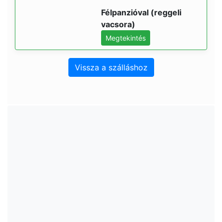
Félpanzióval (reggeli
vacsora)
Megtekintés
Vissza a szálláshoz