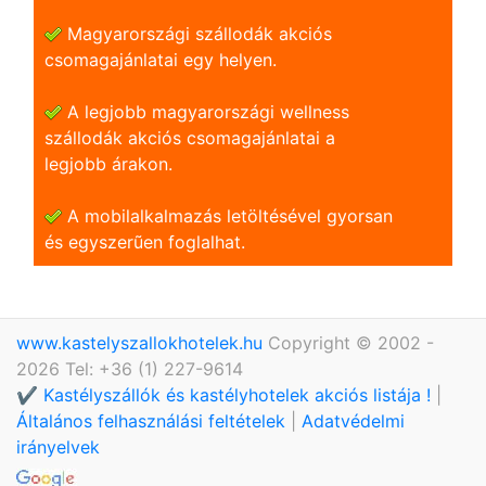
Magyarországi szállodák akciós
csomagajánlatai egy helyen.
A legjobb magyarországi wellness
szállodák akciós csomagajánlatai a
legjobb árakon.
A mobilalkalmazás letöltésével gyorsan
és egyszerũen foglalhat.
www.kastelyszallokhotelek.hu
Copyright © 2002 -
2026 Tel: +36 (1) 227-9614
✔️ Kastélyszállók és kastélyhotelek akciós listája !
|
Általános felhasználási feltételek
|
Adatvédelmi
irányelvek