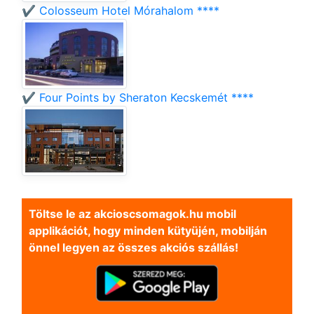
✔️ Colosseum Hotel Mórahalom ****
✔️ Four Points by Sheraton Kecskemét ****
Töltse le az akcioscsomagok.hu mobil
applikációt, hogy minden kütyüjén, mobilján
önnel legyen az összes akciós szállás!