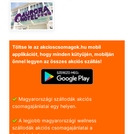
Töltse le az akcioscsomagok.hu mobil
applikációt, hogy minden kütyüjén, mobilján
önnel legyen az összes akciós szállás!
Magyarországi szállodák akciós
csomagajánlatai egy helyen.
A legjobb magyarországi wellness
szállodák akciós csomagajánlatai a