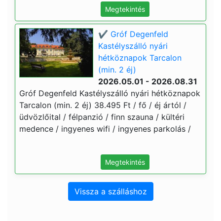
Megtekintés
✔️ Gróf Degenfeld
Kastélyszálló nyári
hétköznapok Tarcalon
(min. 2 éj)
2026.05.01 - 2026.08.31
Gróf Degenfeld Kastélyszálló nyári hétköznapok
Tarcalon (min. 2 éj) 38.495 Ft / fő / éj ártól /
üdvözlőital / félpanzió / finn szauna / kültéri
medence / ingyenes wifi / ingyenes parkolás /
Megtekintés
Vissza a szálláshoz