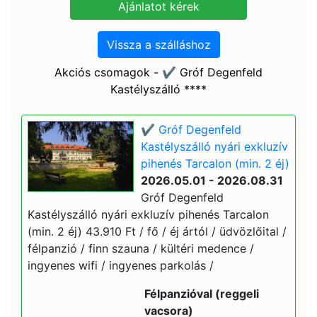
Vissza a szálláshoz
Akciós csomagok - ✔️ Gróf Degenfeld
Kastélyszálló ****
✔️ Gróf Degenfeld
Kastélyszálló nyári exkluzív
pihenés Tarcalon (min. 2 éj)
2026.05.01 - 2026.08.31
Gróf Degenfeld
Kastélyszálló nyári exkluzív pihenés Tarcalon
(min. 2 éj) 43.910 Ft / fő / éj ártól / üdvözlőital /
félpanzió / finn szauna / kültéri medence /
ingyenes wifi / ingyenes parkolás /
Félpanzióval (reggeli
vacsora)