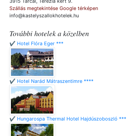
3915 Tarcal, Terézia kert 9.
Szállás megtekintése Google térképen
info@kastelyszallokhotelek.hu
További hotelek a közelben
✔️ Hotel Flóra Eger ***
✔️ Hotel Narád Mátraszentimre ****
✔️ Hungarospa Thermal Hotel Hajdúszoboszló ***