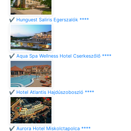
✔️ Hunguest Saliris Egerszalók ****
✔️ Aqua Spa Wellness Hotel Cserkeszőlő ****
✔️ Hotel Atlantis Hajdúszoboszló ****
✔️ Aurora Hotel Miskolctapolca ****