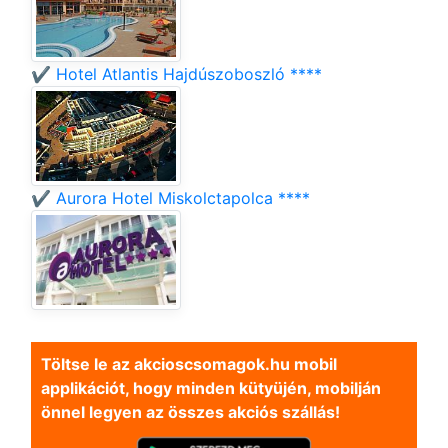
✔️ Hotel Atlantis Hajdúszoboszló ****
✔️ Aurora Hotel Miskolctapolca ****
Töltse le az akcioscsomagok.hu mobil
applikációt, hogy minden kütyüjén, mobilján
önnel legyen az összes akciós szállás!