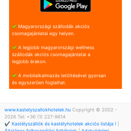
Magyarországi szállodák akciós
csomagajánlatai egy helyen.
A legjobb magyarországi wellness
szállodák akciós csomagajánlatai a
legjobb árakon.
A mobilalkalmazás letöltésével gyorsan
és egyszerũen foglalhat.
www.kastelyszallokhotelek.hu
Copyright © 2002 -
2026 Tel: +36 (1) 227-9614
✔️ Kastélyszállók és kastélyhotelek akciós listája !
|
Általános felhasználási feltételek
|
Adatvédelmi