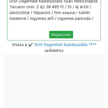
Gróf Degenfeld Kastélyszálló nyári hétköznapok
Tarcalon (min. 2 éj) 38.495 Ft / fő / éj ártól /
üdvözlőital / félpanzió / finn szauna / kültéri
medence / ingyenes wifi / ingyenes parkolás /
Megtekintés
Vissza a
✔️ Gróf Degenfeld Kastélyszálló ****
szálláshoz