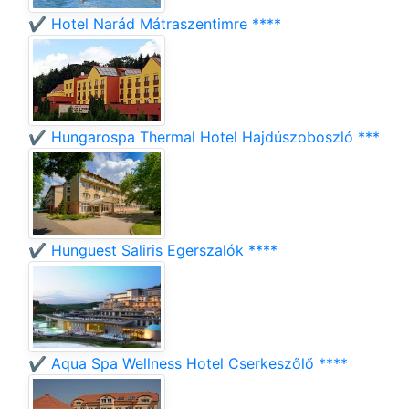
✔️ Hotel Narád Mátraszentimre ****
✔️ Hungarospa Thermal Hotel Hajdúszoboszló ***
✔️ Hunguest Saliris Egerszalók ****
✔️ Aqua Spa Wellness Hotel Cserkeszőlő ****