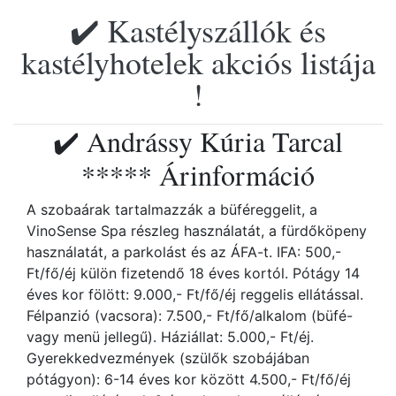
✔️ Kastélyszállók és
kastélyhotelek akciós listája
!
✔️ Andrássy Kúria Tarcal
***** Árinformáció
A szobaárak tartalmazzák a büféreggelit, a
VinoSense Spa részleg használatát, a fürdőköpeny
használatát, a parkolást és az ÁFA-t. IFA: 500,-
Ft/fő/éj külön fizetendő 18 éves kortól. Pótágy 14
éves kor fölött: 9.000,- Ft/fő/éj reggelis ellátással.
Félpanzió (vacsora): 7.500,- Ft/fő/alkalom (büfé-
vagy menü jellegű). Háziállat: 5.000,- Ft/éj.
Gyerekkedvezmények (szülők szobájában
pótágyon): 6-14 éves kor között 4.500,- Ft/fő/éj