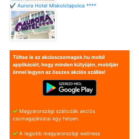
✔️ Aurora Hotel Miskolctapolca ****
Töltse le az akcioscsomagok.hu mobil
applikációt, hogy minden kütyüjén, mobilján
önnel legyen az összes akciós szállás!
Magyarországi szállodák akciós
csomagajánlatai egy helyen.
A legjobb magyarországi wellness