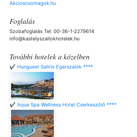
Akcioscsomagok.hu
Foglalás
Szobafoglalás Tel: 00-36-1-2279614
info@kastelyszallokhotelek.hu
További hotelek a közelben
✔️ Hunguest Saliris Egerszalók ****
✔️ Aqua Spa Wellness Hotel Cserkeszőlő ****