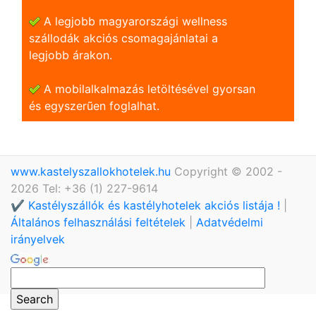
A legjobb magyarországi wellness
szállodák akciós csomagajánlatai a
legjobb árakon.
A mobilalkalmazás letöltésével gyorsan
és egyszerũen foglalhat.
www.kastelyszallokhotelek.hu
Copyright © 2002 -
2026 Tel: +36 (1) 227-9614
✔️ Kastélyszállók és kastélyhotelek akciós listája !
|
Általános felhasználási feltételek
|
Adatvédelmi
irányelvek