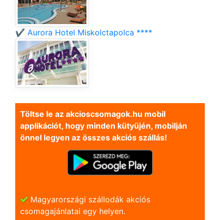
✔️ Aurora Hotel Miskolctapolca ****
Töltse le az akcioscsomagok.hu mobil
applikációt, hogy minden kütyüjén, mobilján
önnel legyen az összes akciós szállás!
Magyarországi szállodák akciós
csomagajánlatai egy helyen.