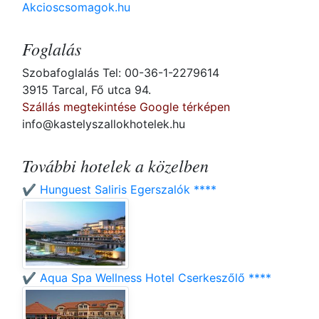
Akcioscsomagok.hu
Foglalás
Szobafoglalás Tel: 00-36-1-2279614
3915 Tarcal, Fő utca 94.
Szállás megtekintése Google térképen
info@kastelyszallokhotelek.hu
További hotelek a közelben
✔️ Hunguest Saliris Egerszalók ****
✔️ Aqua Spa Wellness Hotel Cserkeszőlő ****