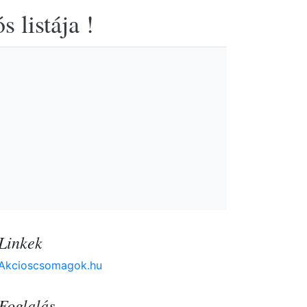
 listája !
Linkek
Akcioscsomagok.hu
Foglalás