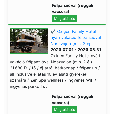
Félpanzióval (reggeli
vacsora)
Megtekintés
✔️ Oxigén Family Hotel
nyári vakáció félpanzióval
Noszvajon (min. 2 éj)
2026.07.01 - 2026.08.31
Oxigén Family Hotel nyári
vakáció félpanzióval Noszvajon (min. 2 éj)
31.680 Ft / fő / éj ártól hétköznap / félpanzió /
all inclusive ellátás 10 év alatti gyerekek
számára / Zen Spa wellness / ingyenes Wifi /
ingyenes parkolás /
Félpanzióval (reggeli
vacsora)
Megtekintés