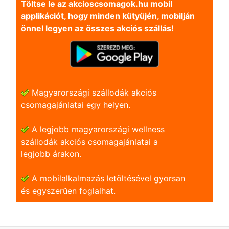
Töltse le az akcioscsomagok.hu mobil
applikációt, hogy minden kütyüjén, mobilján
önnel legyen az összes akciós szállás!
Magyarországi szállodák akciós
csomagajánlatai egy helyen.
A legjobb magyarországi wellness
szállodák akciós csomagajánlatai a
legjobb árakon.
A mobilalkalmazás letöltésével gyorsan
és egyszerũen foglalhat.