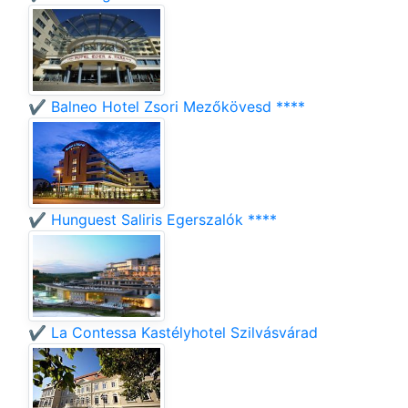
✔️ Balneo Hotel Zsori Mezőkövesd ****
✔️ Hunguest Saliris Egerszalók ****
✔️ La Contessa Kastélyhotel Szilvásvárad