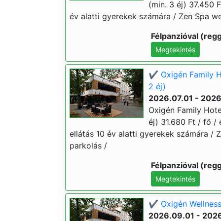
(min. 3 éj) 37.450 Ft
év alatti gyerekek számára / Zen Spa wel
Félpanzióval (regg
Megtekintés
✔️ Oxigén Family H
2 éj)
2026.07.01 - 202
Oxigén Family Hote
éj) 31.680 Ft / fő /
ellátás 10 év alatti gyerekek számára / 
parkolás /
Félpanzióval (regg
Megtekintés
✔️ Oxigén Wellness
2026.09.01 - 202