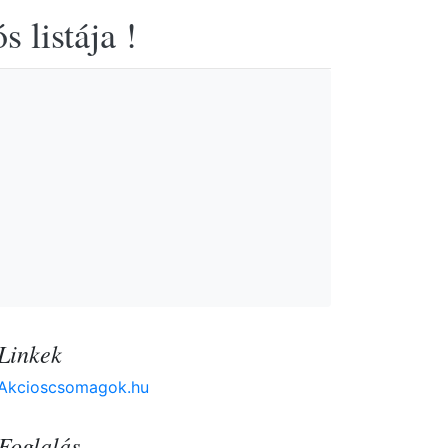
 listája !
Linkek
Akcioscsomagok.hu
Foglalás