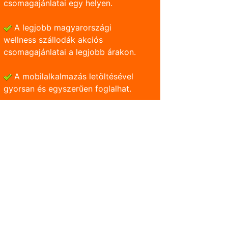
csomagajánlatai egy helyen.
A legjobb magyarországi
wellness szállodák akciós
csomagajánlatai a legjobb árakon.
A mobilalkalmazás letöltésével
gyorsan és egyszerũen foglalhat.