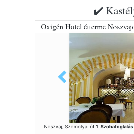
✔️ Kastél
Oxigén Hotel étterme Noszvajo
Noszvaj, Szomolyai út 1.
Szobafoglalá