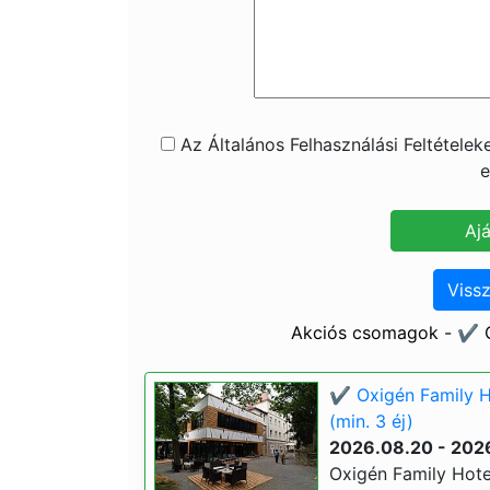
Az Általános Felhasználási Feltétele
e
Vissz
Akciós csomagok - ✔️ O
✔️ Oxigén Family 
(min. 3 éj)
2026.08.20 - 202
Oxigén Family Hot