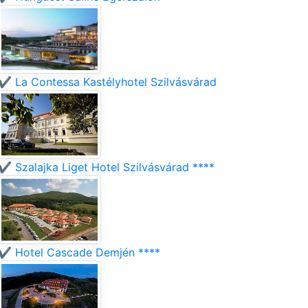
✔️ La Contessa Kastélyhotel Szilvásvárad
✔️ Szalajka Liget Hotel Szilvásvárad ****
✔️ Hotel Cascade Demjén ****