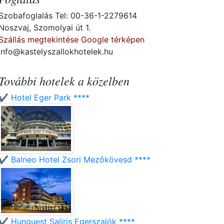
Szobafoglalás Tel: 00-36-1-2279614
Noszvaj, Szomolyai út 1.
Szállás megtekintése Google térképen
info@kastelyszallokhotelek.hu
További hotelek a közelben
✔️ Hotel Eger Park ****
✔️ Balneo Hotel Zsori Mezőkövesd ****
✔️ Hunguest Saliris Egerszalók ****