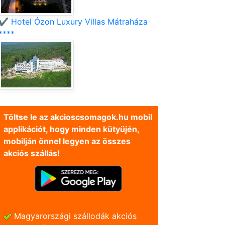
✔️ Hotel Ózon Luxury Villas Mátraháza
****
Töltse le az akcioscsomagok.hu mobil
applikációt, hogy minden kütyüjén,
mobilján önnel legyen az összes
akciós szállás!
Magyarországi szállodák akciós