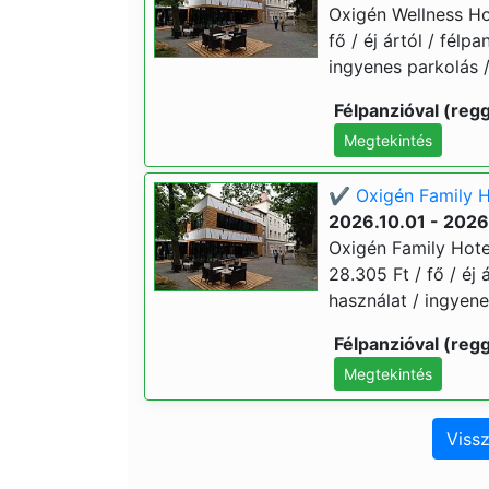
Oxigén Wellness Hot
fő / éj ártól / félp
ingyenes parkolás /
Félpanzióval (regg
Megtekintés
✔️ Oxigén Family H
2026.10.01 - 2026
Oxigén Family Hotel
28.305 Ft / fő / éj 
használat / ingyene
Félpanzióval (regg
Megtekintés
Vissz