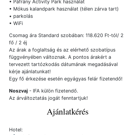
• Páfrány Activity Park használat
• Mókus kalandpark használat (télen zárva tart)
• parkolás
• WiFi
Csomag ára Standard szobában: 118.620 Ft-tól/ 2
fő / 2 éj
Az árak a foglaltság és az elérhető szobatípus
függvényében változnak. A pontos árakért a
tervezett tartózkodás dátumának megadásával
kérje ajánlatunkat!
Egy fő érkezése esetén egyágyas felár fizetendő!
Noszvaj
- IFA külön fizetendő.
Az árváltoztatás jogát fenntartjuk!
Ajánlatkérés
Hotel: