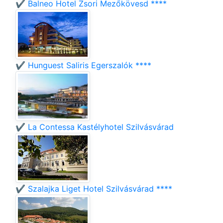
✔️ Balneo Hotel Zsori Mezőkövesd ****
✔️ Hunguest Saliris Egerszalók ****
✔️ La Contessa Kastélyhotel Szilvásvárad
✔️ Szalajka Liget Hotel Szilvásvárad ****