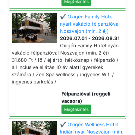
Megtekintés
✔️ Oxigén Family Hotel
nyári vakáció félpanzióval
Noszvajon (min. 2 éj)
2026.07.01 - 2026.08.31
Oxigén Family Hotel nyári
vakáció félpanzióval Noszvajon (min. 2 éj)
31.680 Ft / fő / éj ártól hétköznap / félpanzió /
all inclusive ellátás 10 év alatti gyerekek
számára / Zen Spa wellness / ingyenes Wifi /
ingyenes parkolás /
Félpanzióval (reggeli
vacsora)
Megtekintés
✔️ Oxigén Wellness Hotel
Indián nyár Noszvajon (min.