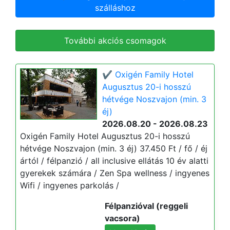
szálláshoz
További akciós csomagok
✔️ Oxigén Family Hotel
Augusztus 20-i hosszú
hétvége Noszvajon (min. 3
éj)
2026.08.20 - 2026.08.23
Oxigén Family Hotel Augusztus 20-i hosszú
hétvége Noszvajon (min. 3 éj) 37.450 Ft / fő / éj
ártól / félpanzió / all inclusive ellátás 10 év alatti
gyerekek számára / Zen Spa wellness / ingyenes
Wifi / ingyenes parkolás /
Félpanzióval (reggeli
vacsora)