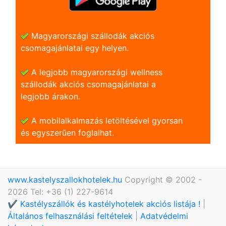
Magyarországi szállodák akciós
csomagajánlatai egy helyen.
A legjobb magyarországi wellness
szállodák akciós csomagajánlatai a
legjobb árakon.
A mobilalkalmazás letöltésével gyorsan
és egyszerũen foglalhat.
www.kastelyszallokhotelek.hu
Copyright © 2002 -
2026 Tel: +36 (1) 227-9614
✔️ Kastélyszállók és kastélyhotelek akciós listája !
|
Általános felhasználási feltételek
|
Adatvédelmi