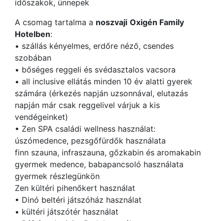
időszakok, ünnepek
A csomag tartalma a
noszvaji
Oxigén Family
Hotelben
:
• szállás kényelmes, erdőre néző, csendes
szobában
• bőséges reggeli és svédasztalos vacsora
• all inclusive ellátás minden 10 év alatti gyerek
számára (érkezés napján uzsonnával, elutazás
napján már csak reggelivel várjuk a kis
vendégeinket)
• Zen SPA családi wellness használat:
úszómedence, pezsgőfürdők használata
finn szauna, infraszauna, gőzkabin és aromakabin
gyermek medence, babapancsoló használata
gyermek részlegünkön
Zen kültéri pihenőkert használat
• Dinó beltéri játszóház használat
• kültéri játszótér használat