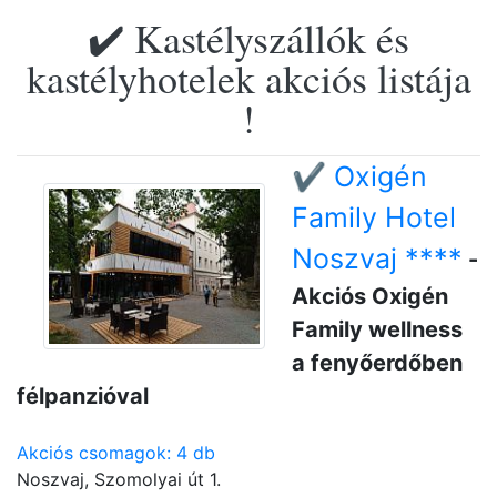
✔️ Kastélyszállók és
kastélyhotelek akciós listája
!
✔️ Oxigén
Family Hotel
Noszvaj ****
-
Akciós Oxigén
Family wellness
a fenyőerdőben
félpanzióval
Akciós csomagok: 4 db
Noszvaj, Szomolyai út 1.