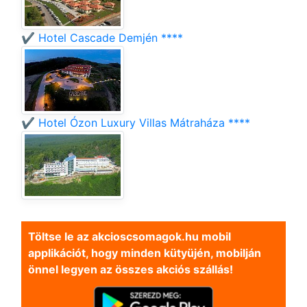
✔️ Hotel Cascade Demjén ****
✔️ Hotel Ózon Luxury Villas Mátraháza ****
Töltse le az akcioscsomagok.hu mobil
applikációt, hogy minden kütyüjén, mobilján
önnel legyen az összes akciós szállás!