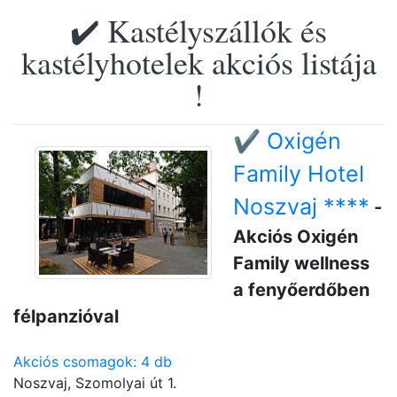
✔️ Kastélyszállók és
kastélyhotelek akciós listája
!
✔️ Oxigén
Family Hotel
Noszvaj ****
-
Akciós Oxigén
Family wellness
a fenyőerdőben
félpanzióval
Akciós csomagok: 4 db
Noszvaj, Szomolyai út 1.