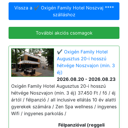
Vissza a ✔️ Oxigén Family Hotel Noszvaj ****
szálláshoz
További akciós csomagok
✔️ Oxigén Family Hotel
Augusztus 20-i hosszú
hétvége Noszvajon (min. 3
éj)
2026.08.20 - 2026.08.23
Oxigén Family Hotel Augusztus 20-i hosszú
hétvége Noszvajon (min. 3 éj) 37.450 Ft / fő / éj
ártól / félpanzió / all inclusive ellátás 10 év alatti
gyerekek számára / Zen Spa wellness / ingyenes
Wifi / ingyenes parkolás /
Félpanzióval (reggeli