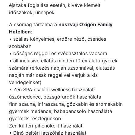
éjszaka foglalása esetén, kivéve kiemelt
időszakok, ünnepek
A csomag tartalma a
noszvaji
Oxigén Family
Hotelben
:
• szállás kényelmes, erdőre néző, csendes
szobában
• bőséges reggeli és svédasztalos vacsora
• all inclusive ellátás minden 10 év alatti gyerek
számára (érkezés napján uzsonnával, elutazás
napján már csak reggelivel várjuk a kis
vendégeinket)
• Zen SPA családi wellness használat:
úszómedence, pezsgőfürdők használata
finn szauna, infraszauna, gőzkabin és aromakabin
gyermek medence, babapancsoló használata
gyermek részlegünkön
Zen kültéri pihenőkert használat
• Dinó beltéri játszóház használat