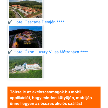
✔️ Hotel Cascade Demjén ****
✔️ Hotel Ózon Luxury Villas Mátraháza ****
Töltse le az akcioscsomagok.hu mobil
applikációt, hogy minden kütyüjén, mobilján
önnel legyen az összes akciós szállás!