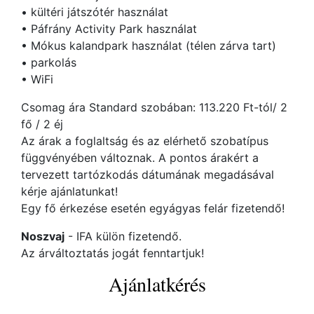
• kültéri játszótér használat
• Páfrány Activity Park használat
• Mókus kalandpark használat (télen zárva tart)
• parkolás
• WiFi
Csomag ára Standard szobában: 113.220 Ft-tól/ 2
fő / 2 éj
Az árak a foglaltság és az elérhető szobatípus
függvényében változnak. A pontos árakért a
tervezett tartózkodás dátumának megadásával
kérje ajánlatunkat!
Egy fő érkezése esetén egyágyas felár fizetendő!
Noszvaj
- IFA külön fizetendő.
Az árváltoztatás jogát fenntartjuk!
Ajánlatkérés