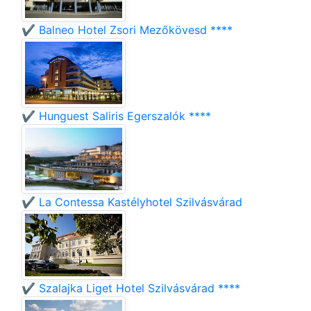
✔️ Balneo Hotel Zsori Mezőkövesd ****
✔️ Hunguest Saliris Egerszalók ****
✔️ La Contessa Kastélyhotel Szilvásvárad
✔️ Szalajka Liget Hotel Szilvásvárad ****