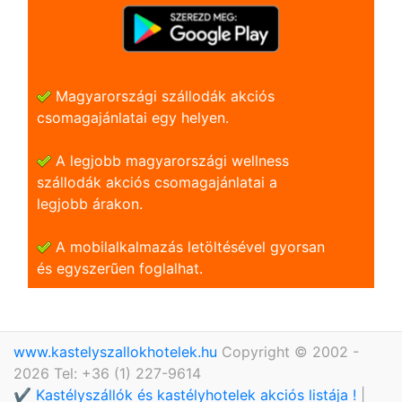
Magyarországi szállodák akciós
csomagajánlatai egy helyen.
A legjobb magyarországi wellness
szállodák akciós csomagajánlatai a
legjobb árakon.
A mobilalkalmazás letöltésével gyorsan
és egyszerũen foglalhat.
www.kastelyszallokhotelek.hu
Copyright © 2002 -
2026 Tel: +36 (1) 227-9614
✔️ Kastélyszállók és kastélyhotelek akciós listája !
|