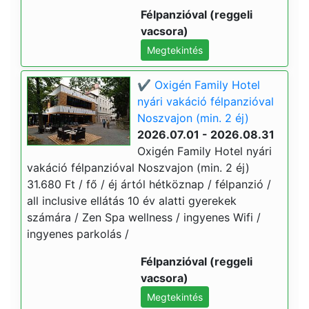
Félpanzióval (reggeli
vacsora)
Megtekintés
✔️ Oxigén Family Hotel
nyári vakáció félpanzióval
Noszvajon (min. 2 éj)
2026.07.01 - 2026.08.31
Oxigén Family Hotel nyári
vakáció félpanzióval Noszvajon (min. 2 éj)
31.680 Ft / fő / éj ártól hétköznap / félpanzió /
all inclusive ellátás 10 év alatti gyerekek
számára / Zen Spa wellness / ingyenes Wifi /
ingyenes parkolás /
Félpanzióval (reggeli
vacsora)
Megtekintés