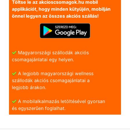
Töltse le az akcioscsomagok.hu mobil
applikációt, hogy minden kütyüjén, mobilján
önnel legyen az összes akciós szállás!
Magyarországi szállodák akciós
csomagajánlatai egy helyen.
A legjobb magyarországi wellness
szállodák akciós csomagajánlatai a
legjobb árakon.
A mobilalkalmazás letöltésével gyorsan
és egyszerũen foglalhat.