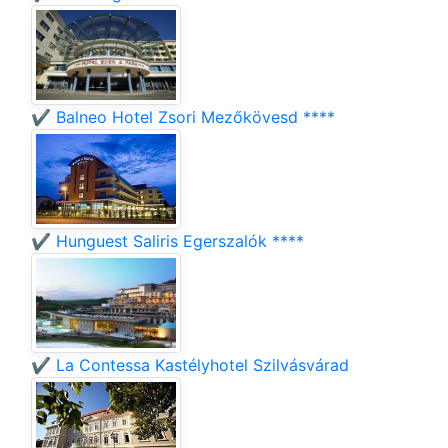
✔️ Balneo Hotel Zsori Mezőkövesd ****
✔️ Hunguest Saliris Egerszalók ****
✔️ La Contessa Kastélyhotel Szilvásvárad