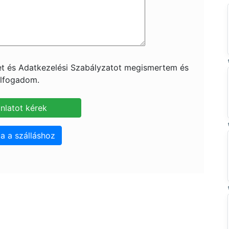
ket és Adatkezelési Szabályzatot megismertem és
lfogadom.
a a szálláshoz