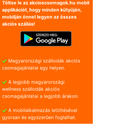
Töltse le az akcioscsomagok.hu mobil
applikációt, hogy minden kütyüjén,
mobilján önnel legyen az összes
akciós szállás!
Magyarországi szállodák akciós
csomagajánlatai egy helyen.
A legjobb magyarországi
wellness szállodák akciós
csomagajánlatai a legjobb árakon.
A mobilalkalmazás letöltésével
gyorsan és egyszerũen foglalhat.