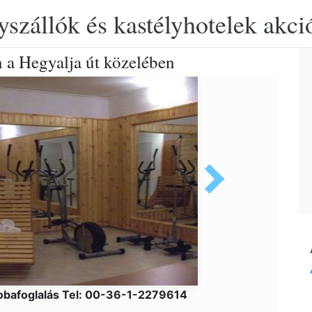
yszállók és kastélyhotelek akciós
 a Hegyalja út közelében
obafoglalás Tel: 00-36-1-2279614