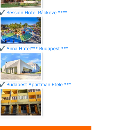
✔️ Session Hotel Ráckeve ****
✔️ Anna Hotel*** Budapest ***
✔️ Budapest Apartman Etele ***