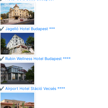
✔️ Jagelló Hotel Budapest ***
✔️ Rubin Wellness Hotel Budapest ****
✔️ Airport Hotel Stáció Vecsés ****