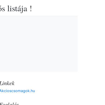
 listája !
Linkek
Akcioscsomagok.hu
Foglalás