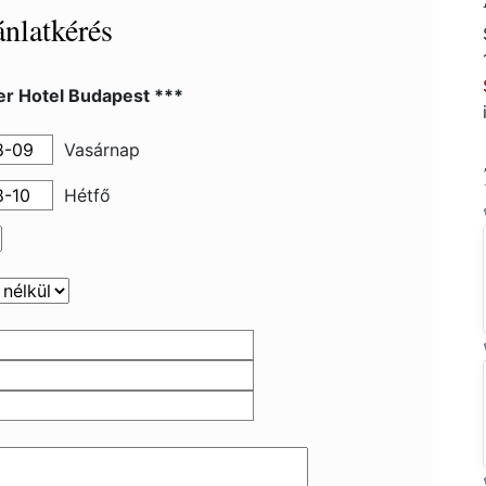
nlatkérés
er Hotel Budapest ***
Vasárnap
Hétfő