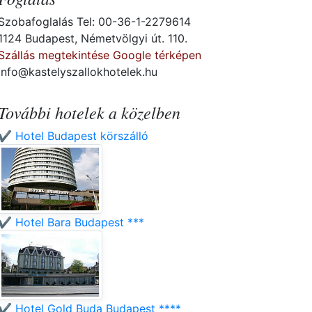
Szobafoglalás Tel: 00-36-1-2279614
1124 Budapest, Németvölgyi út. 110.
Szállás megtekintése Google térképen
info@kastelyszallokhotelek.hu
További hotelek a közelben
✔️ Hotel Budapest körszálló
✔️ Hotel Bara Budapest ***
✔️ Hotel Gold Buda Budapest ****