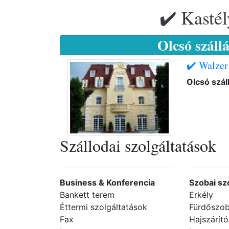
✔️ Kastél
Olcsó száll
✔️ Walzer
Olcsó szá
Szállodai szolgáltatások
Business & Konferencia
Szobai sz
Bankett terem
Erkély
Éttermi szolgáltatások
Fürdőszob
Fax
Hajszárító