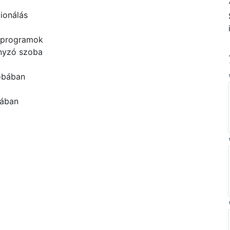
ionálás
 programok
yzó szoba
obában
bában