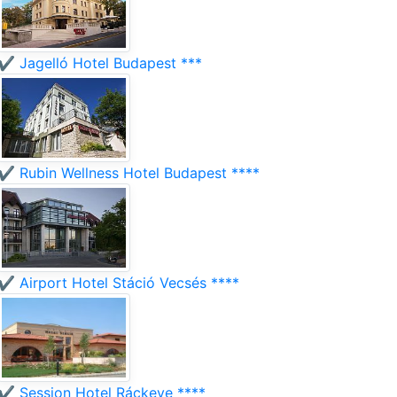
✔️ Jagelló Hotel Budapest ***
✔️ Rubin Wellness Hotel Budapest ****
✔️ Airport Hotel Stáció Vecsés ****
✔️ Session Hotel Ráckeve ****