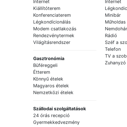
Internet
Internet
Kiállítóterem
Légkondic
Konferenciaterem
Minibár
Légkondícionálás
Műholdas
Modem csatlakozás
Nemdohán
Rendezvénytermek
Rádió
Világításrendszer
Széf a sz
Telefon
TV a szo
Gasztronómia
Zuhanyzó
Büféreggeli
Étterem
Könnyű ételek
Magyaros ételek
Nemzetközi ételek
Szállodai szolgáltatások
24 órás recepció
Gyermekkedvezmény