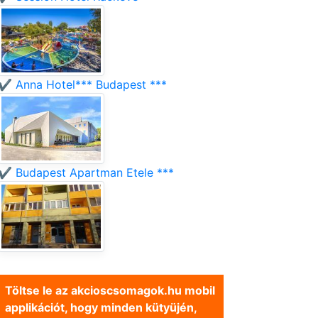
✔️ Anna Hotel*** Budapest ***
✔️ Budapest Apartman Etele ***
Töltse le az akcioscsomagok.hu mobil
applikációt, hogy minden kütyüjén,