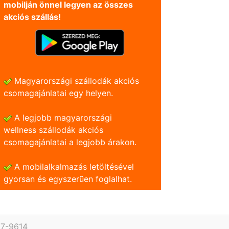
mobilján önnel legyen az összes
akciós szállás!
Magyarországi szállodák akciós
csomagajánlatai egy helyen.
A legjobb magyarországi
wellness szállodák akciós
csomagajánlatai a legjobb árakon.
A mobilalkalmazás letöltésével
gyorsan és egyszerũen foglalhat.
27-9614