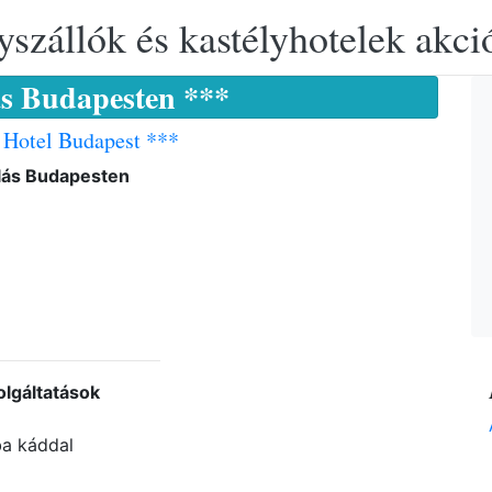
yszállók és kastélyhotelek akciós
ás Budapesten ***
 Hotel Budapest ***
llás Budapesten
olgáltatások
a káddal