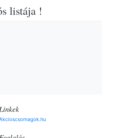
 listája !
Linkek
Akcioscsomagok.hu
Foglalás