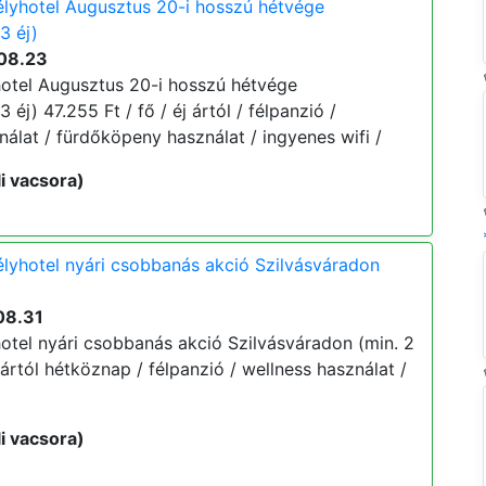
lyhotel Augusztus 20-i hosszú hétvége
3 éj)
08.23
otel Augusztus 20-i hosszú hétvége
 éj) 47.255 Ft / fő / éj ártól / félpanzió /
álat / fürdőköpeny használat / ingyenes wifi /
i vacsora)
lyhotel nyári csobbanás akció Szilvásváradon
08.31
otel nyári csobbanás akció Szilvásváradon (min. 2
j ártól hétköznap / félpanzió / wellness használat /
i vacsora)