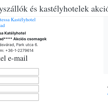
yszállók és kastélyhotelek akciós
tessa Kastélyhotel
rad
a Katélyhotel
rad**** Akciós csomagok
ásvárad, Park utca 6.
ám: +36-1-2279614
el e-mail