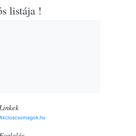
 listája !
Linkek
Akcioscsomagok.hu
Foglalás