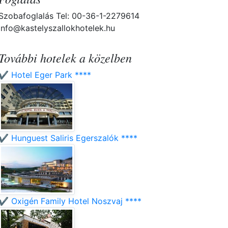
Szobafoglalás Tel: 00-36-1-2279614
info@kastelyszallokhotelek.hu
További hotelek a közelben
✔️ Hotel Eger Park ****
✔️ Hunguest Saliris Egerszalók ****
✔️ Oxigén Family Hotel Noszvaj ****