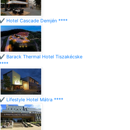
✔️ Hotel Cascade Demjén ****
✔️ Barack Thermal Hotel Tiszakécske
****
✔️ Lifestyle Hotel Mátra ****