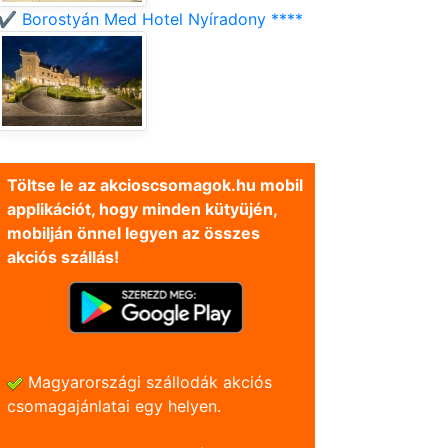
✔️ Borostyán Med Hotel Nyíradony ****
Töltse le az akcioscsomagok.hu mobil
applikációt, hogy minden kütyüjén,
mobilján önnel legyen az összes
akciós szállás!
Magyarországi szállodák akciós
csomagajánlatai egy helyen.