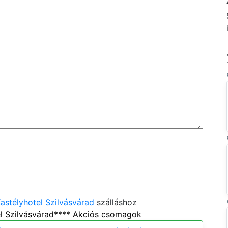
astélyhotel Szilvásvárad
szálláshoz
l Szilvásvárad**** Akciós csomagok