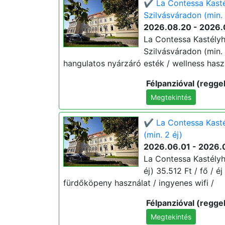
✔️ La Contessa Kasté
Szilvásváradon (min. 
2026.08.20 - 2026.
La Contessa Kastélyh
Szilvásváradon (min. 3
hangulatos nyárzáró esték / wellness haszn
Félpanzióval (reggel
Megtekintés
✔️ La Contessa Kasté
(min. 2 éj)
2026.06.01 - 2026.
La Contessa Kastélyh
éj) 35.512 Ft / fő / é
fürdőköpeny használat / ingyenes wifi /
Félpanzióval (reggel
Megtekintés