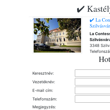
✔️ Kastél
✔️ La Con
Szilvásvá
La Contess
Szilvásvá
3348 Szilv
Telefonsz
Hot
Keresztnév:
Vezetéknév:
E-mail cím:
Telefonszám:
Megjegyzés: