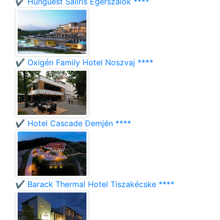
✔️ Hunguest Saliris Egerszalók ****
✔️ Oxigén Family Hotel Noszvaj ****
✔️ Hotel Cascade Demjén ****
✔️ Barack Thermal Hotel Tiszakécske ****