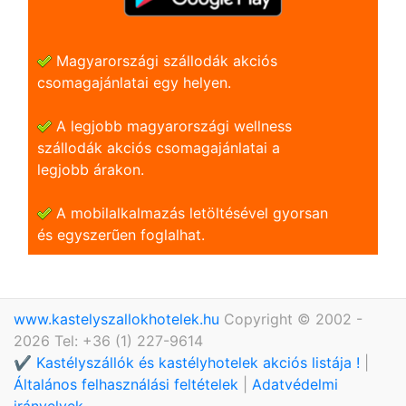
Magyarországi szállodák akciós
csomagajánlatai egy helyen.
A legjobb magyarországi wellness
szállodák akciós csomagajánlatai a
legjobb árakon.
A mobilalkalmazás letöltésével gyorsan
és egyszerũen foglalhat.
www.kastelyszallokhotelek.hu
Copyright © 2002 -
2026 Tel: +36 (1) 227-9614
✔️ Kastélyszállók és kastélyhotelek akciós listája !
|
Általános felhasználási feltételek
|
Adatvédelmi
irányelvek