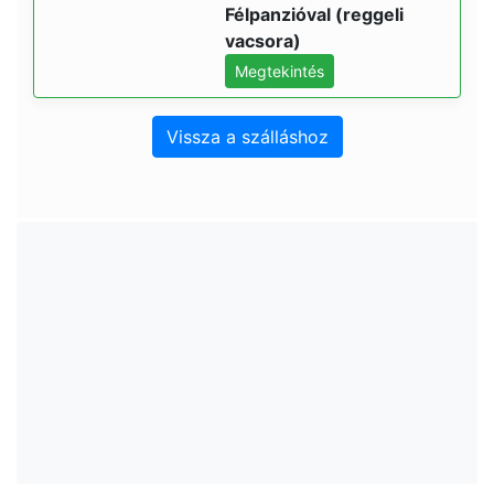
Félpanzióval (reggeli
vacsora)
Megtekintés
Vissza a szálláshoz