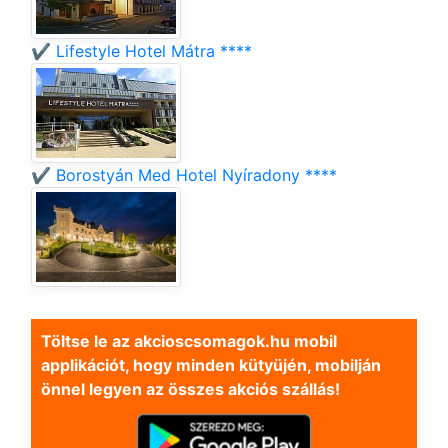
✔️ Lifestyle Hotel Mátra ****
✔️ Borostyán Med Hotel Nyíradony ****
Töltse le az akcioscsomagok.hu mobil
applikációt, hogy minden kütyüjén, mobilján
önnel legyen az összes akciós szállás!