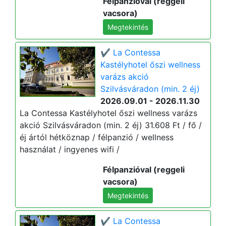
Félpanzióval (reggeli
vacsora)
Megtekintés
✔️ La Contessa
Kastélyhotel őszi wellness
varázs akció
Szilvásváradon (min. 2 éj)
2026.09.01 - 2026.11.30
La Contessa Kastélyhotel őszi wellness varázs
akció Szilvásváradon (min. 2 éj) 31.608 Ft / fő /
éj ártól hétköznap / félpanzió / wellness
használat / ingyenes wifi /
Félpanzióval (reggeli
vacsora)
Megtekintés
✔️ La Contessa