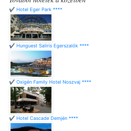
✔️ Hotel Eger Park ****
✔️ Hunguest Saliris Egerszalók ****
✔️ Oxigén Family Hotel Noszvaj ****
✔️ Hotel Cascade Demjén ****