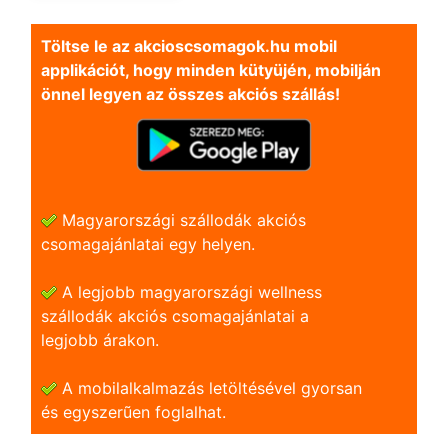
Töltse le az akcioscsomagok.hu mobil
applikációt, hogy minden kütyüjén, mobilján
önnel legyen az összes akciós szállás!
Magyarországi szállodák akciós
csomagajánlatai egy helyen.
A legjobb magyarországi wellness
szállodák akciós csomagajánlatai a
legjobb árakon.
A mobilalkalmazás letöltésével gyorsan
és egyszerũen foglalhat.