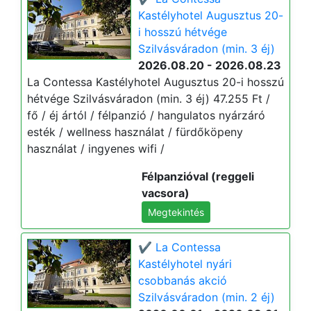
Kastélyhotel Augusztus 20-
i hosszú hétvége
Szilvásváradon (min. 3 éj)
2026.08.20 - 2026.08.23
La Contessa Kastélyhotel Augusztus 20-i hosszú
hétvége Szilvásváradon (min. 3 éj) 47.255 Ft /
fő / éj ártól / félpanzió / hangulatos nyárzáró
esték / wellness használat / fürdőköpeny
használat / ingyenes wifi /
Félpanzióval (reggeli
vacsora)
Megtekintés
✔️ La Contessa
Kastélyhotel nyári
csobbanás akció
Szilvásváradon (min. 2 éj)