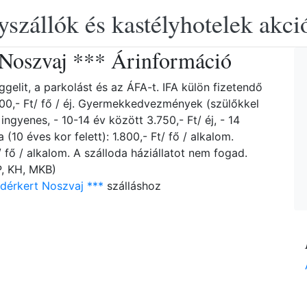
yszállók és kastélyhotelek akciós
 Noszvaj *** Árinformáció
gelit, a parkolást és az ÁFA-t. IFA külön fizetendő
8.400,- Ft/ fő / éj. Gyermekkedvezmények (szülőkkel
ngyenes, - 10-14 év között 3.750,- Ft/ éj, - 14
 (10 éves kor felett): 1.800,- Ft/ fő / alkalom.
 fő / alkalom. A szálloda háziállatot nem fogad.
P, KH, MKB)
dérkert Noszvaj ***
szálláshoz