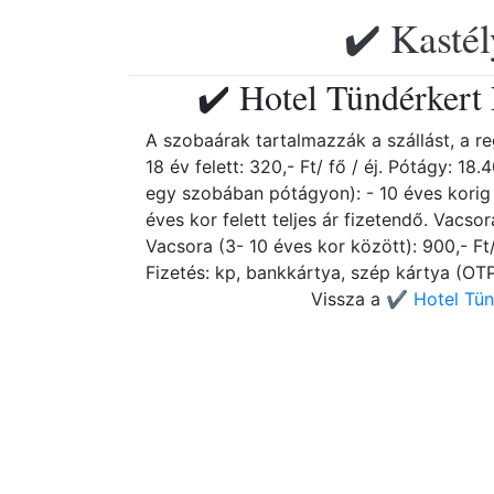
✔️ Kastél
✔️ Hotel Tündérkert
A szobaárak tartalmazzák a szállást, a reg
18 év felett: 320,- Ft/ fő / éj. Pótágy: 1
egy szobában pótágyon): - 10 éves korig i
éves kor felett teljes ár fizetendő. Vacsora
Vacsora (3- 10 éves kor között): 900,- Ft/
Fizetés: kp, bankkártya, szép kártya (OT
Vissza a
✔️ Hotel Tün