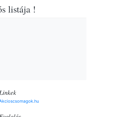
 listája !
Linkek
Akcioscsomagok.hu
Foglalás