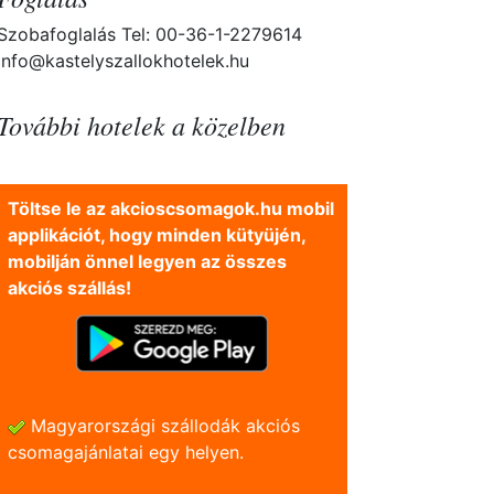
Szobafoglalás Tel: 00-36-1-2279614
info@kastelyszallokhotelek.hu
További hotelek a közelben
Töltse le az akcioscsomagok.hu mobil
applikációt, hogy minden kütyüjén,
mobilján önnel legyen az összes
akciós szállás!
Magyarországi szállodák akciós
csomagajánlatai egy helyen.