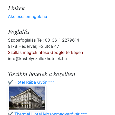
Linkek
Akcioscsomagok.hu
Foglalás
Szobafoglalás Tel: 00-36-1-2279614
9178 Hédervár, Fő utca 47.
Szállás megtekintése Google térképen
info@kastelyszallokhotelek.hu
További hotelek a közelben
✔️ Hotel Rába Győr ***
✔️ Thermal Hotel Mosonmagyaróvár ***