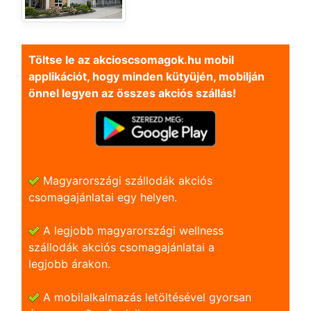
Töltse le az akcioscsomagok.hu mobil
applikációt, hogy minden kütyüjén, mobilján
önnel legyen az összes akciós szállás!
Magyarországi szállodák akciós
csomagajánlatai egy helyen.
A legjobb magyarországi wellness
szállodák akciós csomagajánlatai a
legjobb árakon.
A mobilalkalmazás letöltésével gyorsan