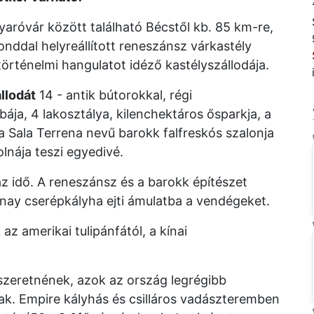
róvár között található Bécstől kb. 85 km-re,
onddal helyreállított reneszánsz várkastély
rténelmi hangulatot idéző kastélyszállodája.
llodát
14 - antik bútorokkal, régi
ja, 4 lakosztálya, kilenchektáros ősparkja, a
 Sala Terrena nevű barokk falfreskós szalonja
lnája teszi egyedivé.
az idő. A reneszánsz és a barokk építészet
nay cserépkályha ejti ámulatba a vendégeket.
az amerikai tulipánfától, a kínai
szeretnének, azok az ország legrégibb
ak. Empire kályhás és csilláros vadászteremben