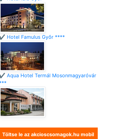
✔️ Hotel Famulus Győr ****
✔️ Aqua Hotel Termál Mosonmagyaróvár
***
Töltse le az akcioscsomagok.hu mobil