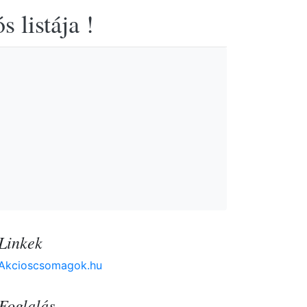
 listája !
Linkek
Akcioscsomagok.hu
Foglalás