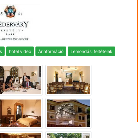
s
hotel video
Árinformáció
Lemondási feltételek