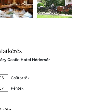
latkérés
áry Castle Hotel Hédervár
Csütörtök
Péntek