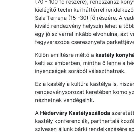
(70 - 100 fő részére), reneszánsz köny
kielégítő technikai háttérrel rendelkez
Sala Terrena (15 -30) fő részére. A va
kiváló rendezvény helyszín lehet a több
egy jó szivarral inkább elvonulna, azt 
fegyverszoba cseresznyefa parkettjéve
Külön említésre méltó a
kastély konyhá
kelti az emberben, mintha ő lenne a h
ínyencségek sorából választhatnak.
Ez a kastély a kultúra kastélya is, hi
rendezvénysorozat keretében komolyze
nézhetnek vendégeink.
A
Héderváry Kastélyszálloda
szeretet
kastély konferenciák, partnertalálkozó
szívesen állunk bárki rendelkezésére sp