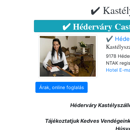
✔️ Kastél
✔️ Héderváry Cast
✔️ Héder
Kastélysz
9178 Héder
NTAK regis
Hotel E-ma
Árak, online foglalás
Héderváry Kastélyszáll
Tájékoztatjuk Kedves Vendégeinke
Húsvé