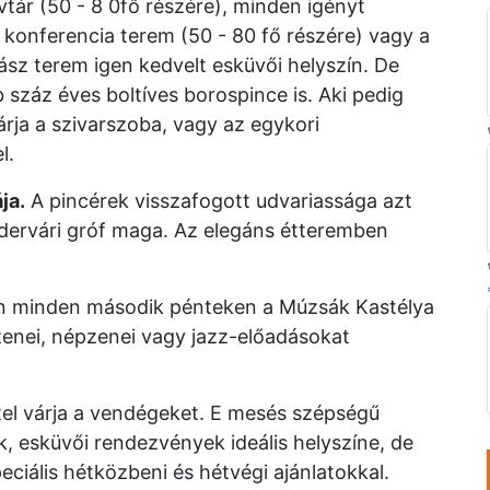
vtár (50 - 8 0fő részére), minden igényt
ő konferencia terem (50 - 80 fő részére) vagy a
dász terem igen kedvelt esküvői helyszín. De
 száz éves boltíves borospince is. Aki pedig
várja a szivarszoba, vagy az egykori
l.
ja.
A pincérek visszafogott udvariassága azt
édervári gróf maga. Az elegáns étteremben
szen minden második pénteken a Múzsák Kastélya
nei, népzenei vagy jazz-előadásokat
tel várja a vendégeket. E mesés szépségű
k, esküvői rendezvények ideális helyszíne, de
eciális hétközbeni és hétvégi ajánlatokkal.