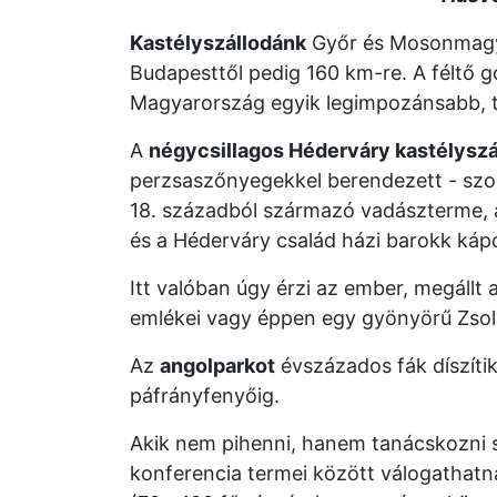
Kastélyszállodánk
Győr és Mosonmagya
Budapesttől pedig 160 km-re. A féltő g
Magyarország egyik legimpozánsabb, tö
A
négycsillagos Héderváry kastélyszá
perzsaszőnyegekkel berendezett - szobá
18. századból származó vadászterme, a
és a Héderváry család házi barokk kápo
Itt valóban úgy érzi az ember, megállt 
emlékei vagy éppen egy gyönyörű Zsol
Az
angolparkot
évszázados fák díszítik 
páfrányfenyőig.
Akik nem pihenni, hanem tanácskozni 
konferencia termei között válogathatn