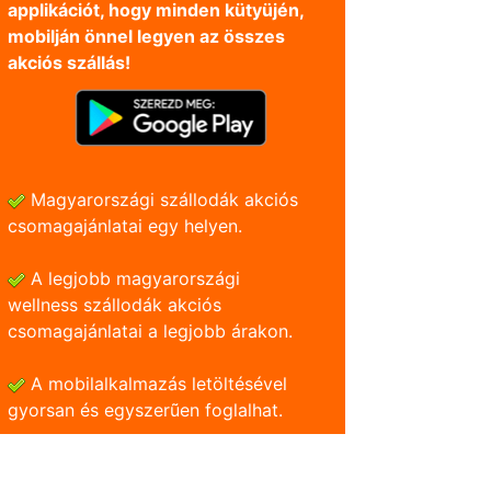
applikációt, hogy minden kütyüjén,
mobilján önnel legyen az összes
akciós szállás!
Magyarországi szállodák akciós
csomagajánlatai egy helyen.
A legjobb magyarországi
wellness szállodák akciós
csomagajánlatai a legjobb árakon.
A mobilalkalmazás letöltésével
gyorsan és egyszerũen foglalhat.