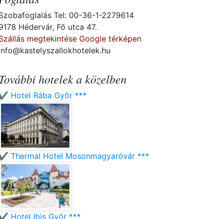
Szobafoglalás Tel: 00-36-1-2279614
9178 Hédervár, Fő utca 47.
Szállás megtekintése Google térképen
info@kastelyszallokhotelek.hu
További hotelek a közelben
✔️ Hotel Rába Győr ***
✔️ Thermal Hotel Mosonmagyaróvár ***
✔️ Hotel Ibis Győr ***