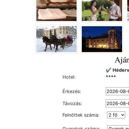
Aján
✔️ Héderv
Hotel:
****
Érkezés:
Távozás:
Felnőttek száma:
Gyerekek száma: