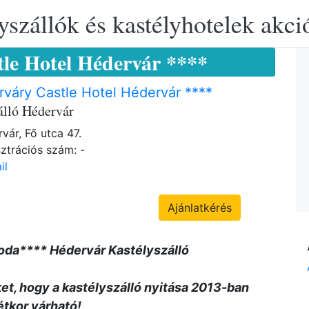
yszállók és kastélyhotelek akciós
le Hotel Hédervár ****
váry Castle Hotel Hédervár ****
álló Hédervár
vár, Fő utca 47.
ztrációs szám: -
il
Ajánlatkérés
oda**** Hédervár Kastélyszálló
t, hogy a kastélyszálló nyitása 2013-ban
tkor várható!