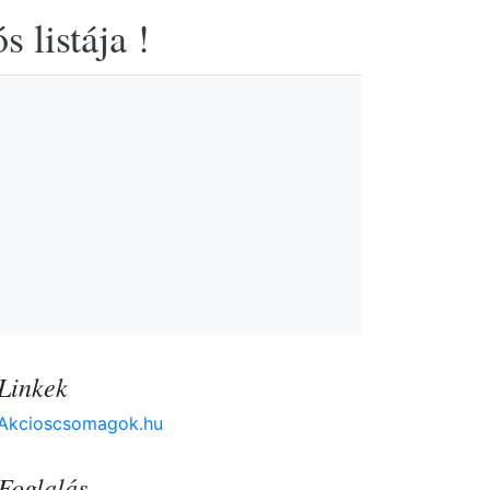
 listája !
Linkek
Akcioscsomagok.hu
Foglalás