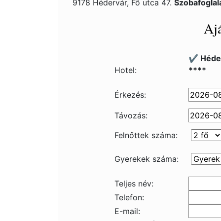
9178 Hédervár, Fő utca 47.
Szobafoglal
Ajá
✔️ Héde
Hotel:
****
Érkezés:
Távozás:
Felnőttek száma:
Gyerekek száma:
Teljes név:
Telefon:
E-mail: