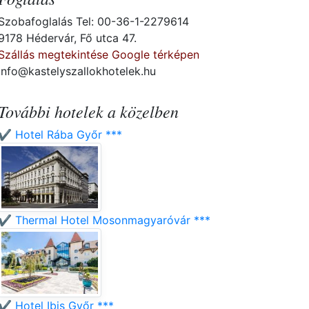
Szobafoglalás Tel: 00-36-1-2279614
9178 Hédervár, Fő utca 47.
Szállás megtekintése Google térképen
info@kastelyszallokhotelek.hu
További hotelek a közelben
✔️ Hotel Rába Győr ***
✔️ Thermal Hotel Mosonmagyaróvár ***
✔️ Hotel Ibis Győr ***