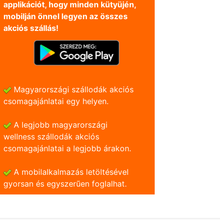
applikációt, hogy minden kütyüjén,
mobilján önnel legyen az összes
akciós szállás!
Magyarországi szállodák akciós
csomagajánlatai egy helyen.
A legjobb magyarországi
wellness szállodák akciós
csomagajánlatai a legjobb árakon.
A mobilalkalmazás letöltésével
gyorsan és egyszerũen foglalhat.