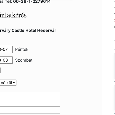
ás Tel: 00-36-1-2279614
nlatkérés
rváry Castle Hotel Hédervár
Péntek
Szombat