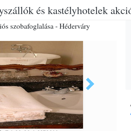
yszállók és kastélyhotelek akciós
iós szobafoglalása - Héderváry