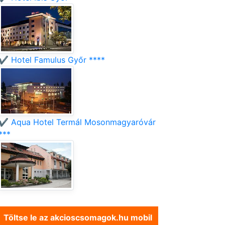
✔️ Hotel Famulus Győr ****
✔️ Aqua Hotel Termál Mosonmagyaróvár
***
Töltse le az akcioscsomagok.hu mobil