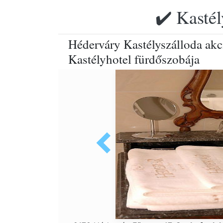
✔️ Kastél
Héderváry Kastélyszálloda akc
Kastélyhotel fürdőszobája