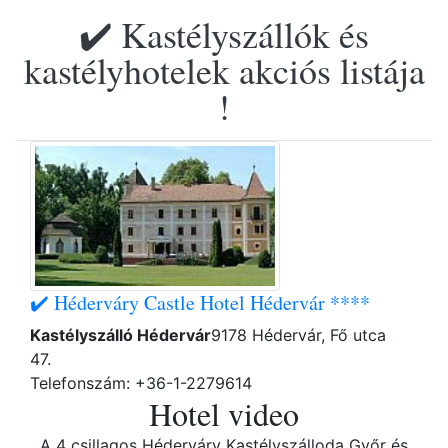
✔️ Kastélyszállók és
kastélyhotelek akciós listája
!
✔️ Héderváry Castle Hotel Hédervár ****
Kastélyszálló Hédervár
9178 Hédervár, Fő utca
47.
Telefonszám: +36-1-2279614
Hotel video
A 4 csillagos Héderváry Kastélyszálloda Győr és