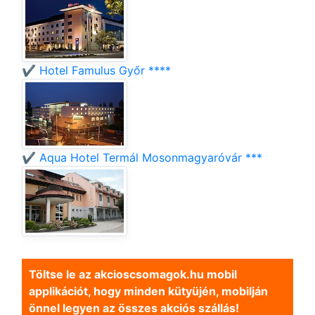
✔️ Hotel Famulus Győr ****
✔️ Aqua Hotel Termál Mosonmagyaróvár ***
Töltse le az akcioscsomagok.hu mobil
applikációt, hogy minden kütyüjén, mobilján
önnel legyen az összes akciós szállás!