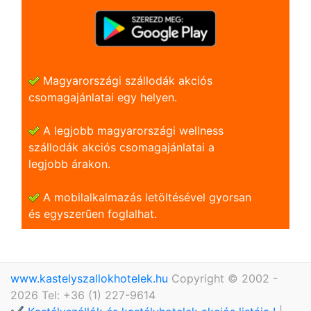
Magyarországi szállodák akciós
csomagajánlatai egy helyen.
A legjobb magyarországi wellness
szállodák akciós csomagajánlatai a
legjobb árakon.
A mobilalkalmazás letöltésével gyorsan
és egyszerũen foglalhat.
www.kastelyszallokhotelek.hu
Copyright © 2002 -
2026 Tel: +36 (1) 227-9614