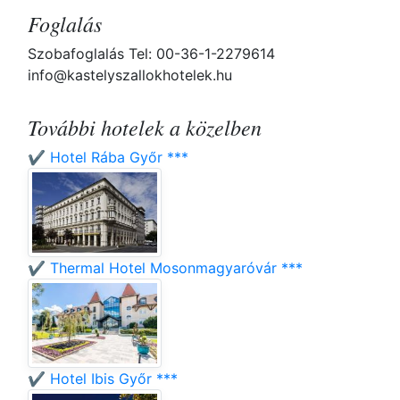
Foglalás
Szobafoglalás Tel: 00-36-1-2279614
info@kastelyszallokhotelek.hu
További hotelek a közelben
✔️ Hotel Rába Győr ***
✔️ Thermal Hotel Mosonmagyaróvár ***
✔️ Hotel Ibis Győr ***