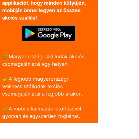
applikációt, hogy minden kütyüjén,
mobilján önnel legyen az összes
akciós szállás!
Magyarországi szállodák akciós
csomagajánlatai egy helyen.
A legjobb magyarországi
wellness szállodák akciós
csomagajánlatai a legjobb árakon.
A mobilalkalmazás letöltésével
gyorsan és egyszerũen foglalhat.