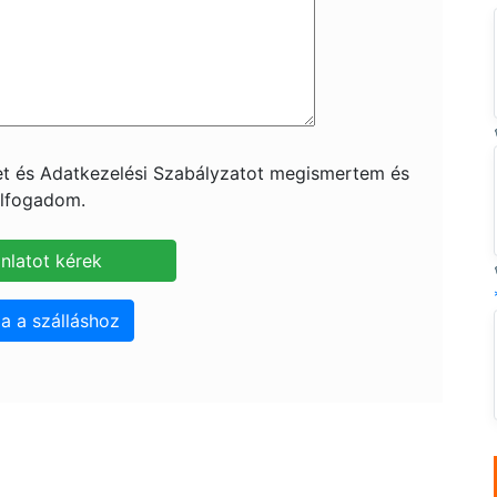
ket és Adatkezelési Szabályzatot megismertem és
lfogadom.
a a szálláshoz