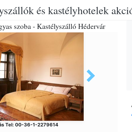
yszállók és kastélyhotelek akciós
gyas szoba - Kastélyszálló Hédervár
ás Tel: 00-36-1-2279614