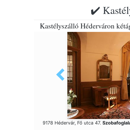
✔️ Kastél
Kastélyszálló Héderváron kétá
9178 Hédervár, Fő utca 47.
Szobafoglal