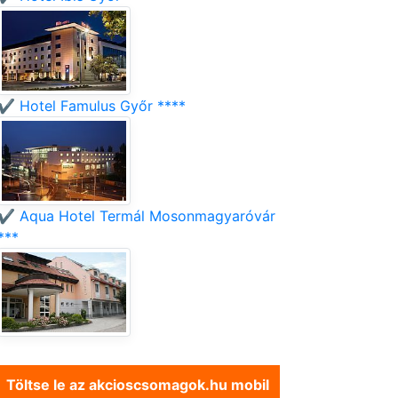
✔️ Hotel Famulus Győr ****
✔️ Aqua Hotel Termál Mosonmagyaróvár
***
Töltse le az akcioscsomagok.hu mobil