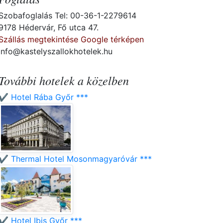
Szobafoglalás Tel: 00-36-1-2279614
9178 Hédervár, Fő utca 47.
Szállás megtekintése Google térképen
info@kastelyszallokhotelek.hu
További hotelek a közelben
✔️ Hotel Rába Győr ***
✔️ Thermal Hotel Mosonmagyaróvár ***
✔️ Hotel Ibis Győr ***