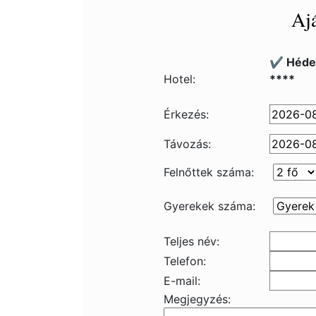
Ajá
✔️ Héde
Hotel:
****
Érkezés:
Távozás:
Felnőttek száma:
Gyerekek száma:
Teljes név:
Telefon:
E-mail:
Megjegyzés: