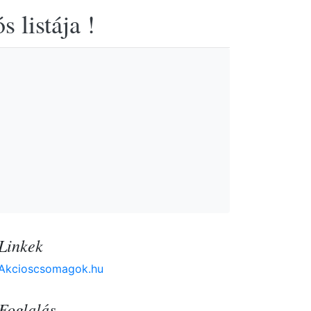
 listája !
Linkek
Akcioscsomagok.hu
Foglalás