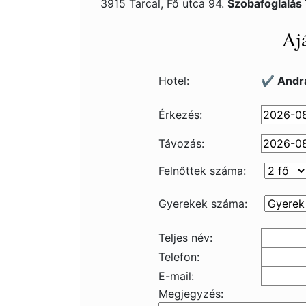
3915 Tarcal, Fő utca 94.
Szobafoglalás
Ajá
Hotel:
✔️ Andrá
Érkezés:
Távozás:
Felnőttek száma:
Gyerekek száma:
Teljes név:
Telefon:
E-mail:
Megjegyzés: