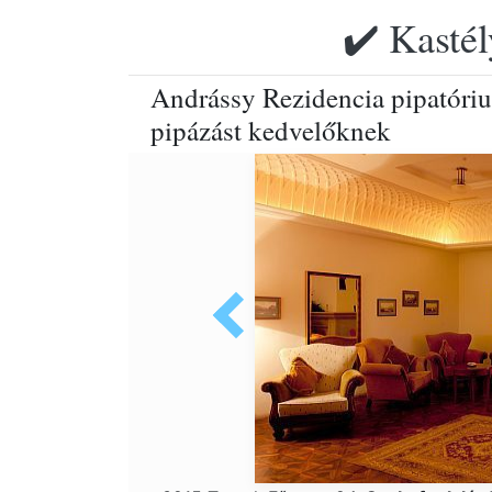
✔️ Kastél
Andrássy Rezidencia pipatóri
pipázást kedvelőknek