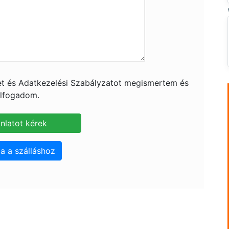
ket és Adatkezelési Szabályzatot megismertem és
lfogadom.
a a szálláshoz