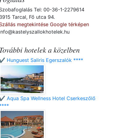
Szobafoglalás Tel: 00-36-1-2279614
3915 Tarcal, Fő utca 94.
Szállás megtekintése Google térképen
info@kastelyszallokhotelek.hu
További hotelek a közelben
✔️ Hunguest Saliris Egerszalók ****
✔️ Aqua Spa Wellness Hotel Cserkeszőlő
****