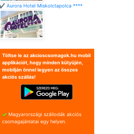
✔️ Aurora Hotel Miskolctapolca ****
Töltse le az akcioscsomagok.hu mobil
applikációt, hogy minden kütyüjén,
mobilján önnel legyen az összes
akciós szállás!
Magyarországi szállodák akciós
csomagajánlatai egy helyen.