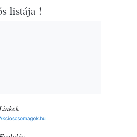
 listája !
Linkek
Akcioscsomagok.hu
Foglalás