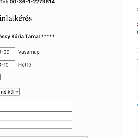
 Tel: 00-36-1-2279614
nlatkérés
ssy Kúria Tarcal *****
Vasárnap
Hétfő