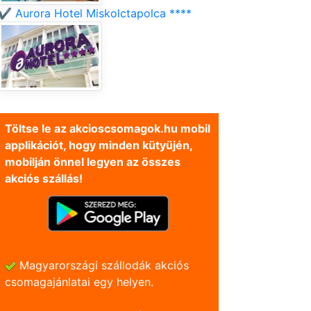
✔️ Aurora Hotel Miskolctapolca ****
Töltse le az akcioscsomagok.hu mobil
applikációt, hogy minden kütyüjén,
mobilján önnel legyen az összes
akciós szállás!
Magyarországi szállodák akciós
csomagajánlatai egy helyen.