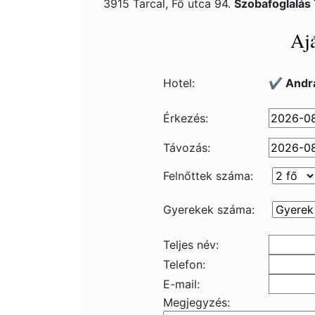
3915 Tarcal, Fő utca 94.
Szobafoglalás
Ajá
Hotel:
✔️ Andrá
Érkezés:
Távozás:
Felnőttek száma:
Gyerekek száma:
Teljes név:
Telefon:
E-mail:
Megjegyzés: