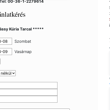
 Tel: 00-36-1-2279614
nlatkérés
ssy Kúria Tarcal *****
Szombat
Vasárnap