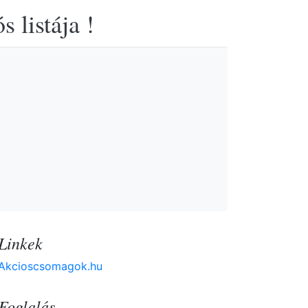
 listája !
Linkek
Akcioscsomagok.hu
Foglalás