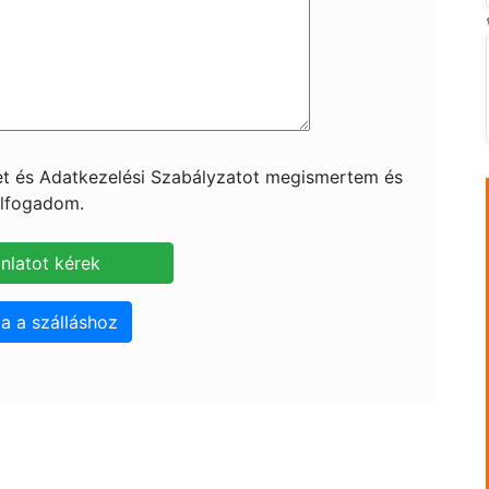
ket és Adatkezelési Szabályzatot megismertem és
lfogadom.
a a szálláshoz